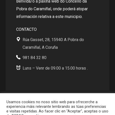
Benvida/o á páxina web do Concello da
Pobra do Caramiñal, onde poderá atopar
información relativa a este municipio.
CONTACTO
Rúa Gasset, 28, 15940 A Pobra do
Caramiñal, A Coruña
981 84 32 80
Luns – Venr de 09.00 a 15.00 horas .
Usamos cookies no noso sitio web para ofrecerche a
INFORMACIÓN LEGAL
experiencia máis relevante lembrando as túas preferencias
e visitas repetidas. Ao facer clic en "Aceptar", aceptas o uso