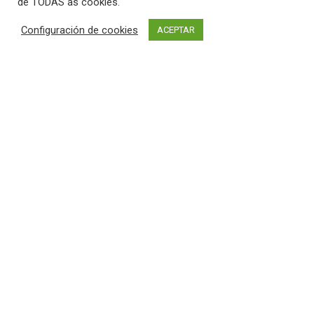
de TODAS as cookies.
Aviso Legal
Configuración de cookies
ACEPTAR
Política de Privacidad
Política de Cookies
MAPA