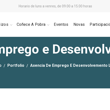
Horario de luns a venres, de 09.00 a 15.00 horas
vizos
Coñece A Pobra
Eventos
Novas
Participaci
mprego e Desenvol
o
Portfolio
Axencia De Emprego E Desenvolvemento 