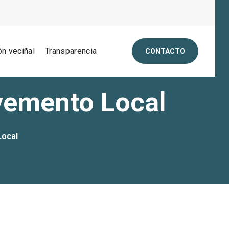
ón veciñal
Transparencia
CONTACTO
vemento Local
Local