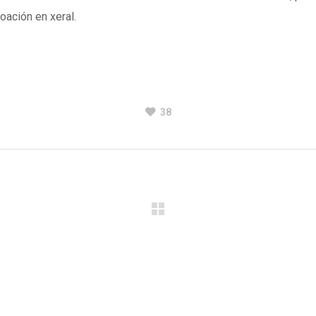
ación en xeral.
38