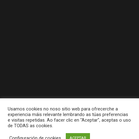
Usamos cookies no noso sitio web para ofrecerche a
experiencia máis relevante lembrando as túas preferencias
e visitas repetidas. Ao facer clic en "Aceptar", aceptas o uso
de TODAS as cookies.
Tódolos dereitos reservados a Concello da
Configuración de cookies
ACEPTAR
Pobra do Caramiñal