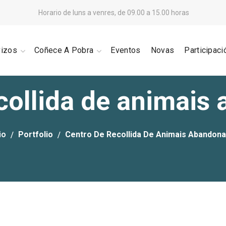
Horario de luns a venres, de 09.00 a 15.00 horas
vizos
Coñece A Pobra
Eventos
Novas
Participaci
collida de animai
io
Portfolio
Centro De Recollida De Animais Abandon