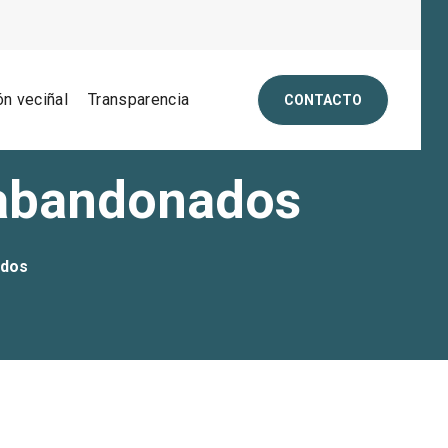
ón veciñal
Transparencia
CONTACTO
s abandonados
ados