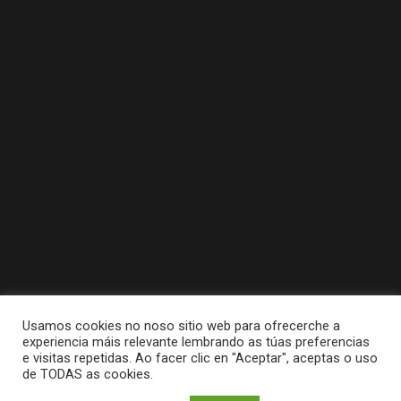
Usamos cookies no noso sitio web para ofrecerche a
experiencia máis relevante lembrando as túas preferencias
e visitas repetidas. Ao facer clic en "Aceptar", aceptas o uso
de TODAS as cookies.
Tódolos dereitos reservados a Concello da