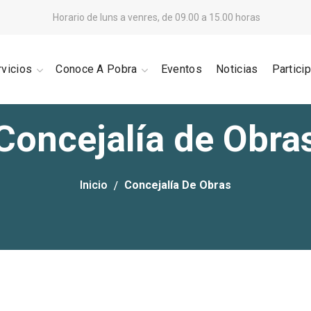
Horario de luns a venres, de 09.00 a 15.00 horas
rvicios
Conoce A Pobra
Eventos
Noticias
Partici
Concejalía de Obra
Inicio
Concejalía De Obras