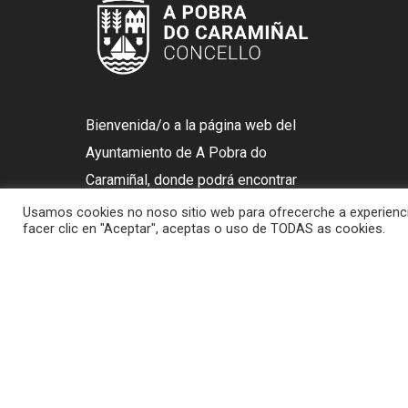
Bienvenida/o a la página web del
Ayuntamiento de A Pobra do
Caramiñal, donde podrá encontrar
información relativa a este
Usamos cookies no noso sitio web para ofrecerche a experiencia
facer clic en "Aceptar", aceptas o uso de TODAS as cookies.
municipio.
CONTACTO
Rúa Gasset, 28, 15940 A Pobra
do Caramiñal, A Coruña
981 84 32 80