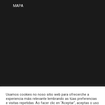
MAPA
Usamos cookies no noso sitio web para ofrecerche a
experiencia máis relevante lembrando as túas preferencias
e visitas repetidas. Ao facer clic en "Aceptar", aceptas o uso