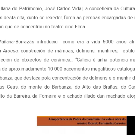
laría do Patrimonio, José Carlos Vidal; a concelleira da Cultura,
s desta cita, xunto co rexedor, foron as persoas encargadas de 
ón que se concentrou no teatro cine Elma.
a Mañana-Borrazás introduciu como era a vida 6000 anos a
a Arousa
: construción de mámoas, dolmens, menhires; estilo
fección de obxectos de cerámica… “Galicia é unha potencia m
ncia de aproximadamente 10 000 xacementos megalíticos catalog
arbanza, que destaca pola concentración de dolmens e o menhir de
das Ceas, do monte do Barbanza, do Alto das Brañas, do C
o da Barreira, da Forneira e o achado illado dun machado at