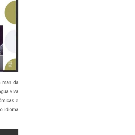
a man da
ngua viva
nómicas e
ao idioma