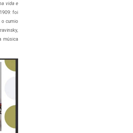
na vida e
1909: foi
u o cumio
ravinsky,
a música