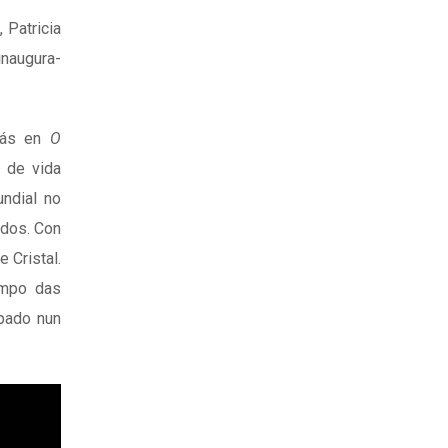
 Patricia
inaugura-
trás en
O
 de vida
undial no
ados. Con
 Cristal.
ampo das
opado nun