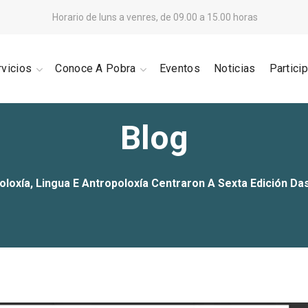
Horario de luns a venres, de 09.00 a 15.00 horas
rvicios
Conoce A Pobra
Eventos
Noticias
Partici
Blog
oloxía, Lingua E Antropoloxía Centraron A Sexta Edición D