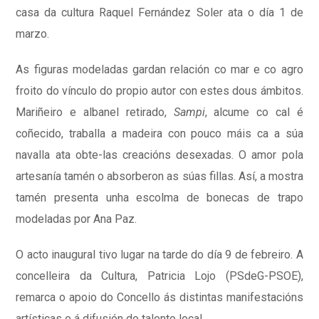
casa da cultura Raquel Fernández Soler ata o día 1 de
marzo.
As figuras modeladas gardan relación co mar e co agro
froito do vínculo do propio autor con estes dous ámbitos.
Mariñeiro e albanel retirado,
Sampi
, alcume co cal é
coñecido, traballa a madeira con pouco máis ca a súa
navalla ata obte-las creacións desexadas. O amor pola
artesanía tamén o absorberon as súas fillas. Así, a mostra
tamén presenta unha escolma de bonecas de trapo
modeladas por Ana Paz.
O acto inaugural tivo lugar na tarde do día 9 de febreiro. A
concelleira da Cultura, Patricia Lojo (PSdeG-PSOE),
remarca o apoio do Concello ás distintas manifestacións
artísticas e á difusión do talento local.