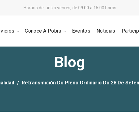
Horario de luns a venres, de 09.00 a 15.00 horas
rvicios
Conoce A Pobra
Eventos
Noticias
Partici
Blog
alidad
Retransmisión Do Pleno Ordinario Do 28 De Sete