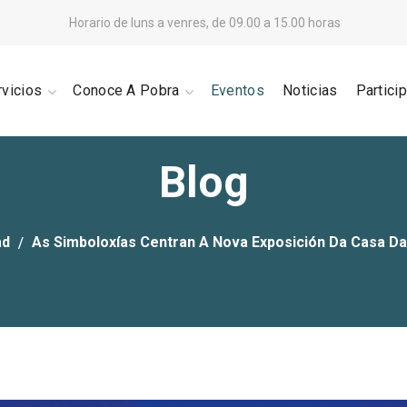
Horario de luns a venres, de 09.00 a 15.00 horas
rvicios
Conoce A Pobra
Eventos
Noticias
Partici
Blog
ad
As Simboloxías Centran A Nova Exposición Da Casa Da