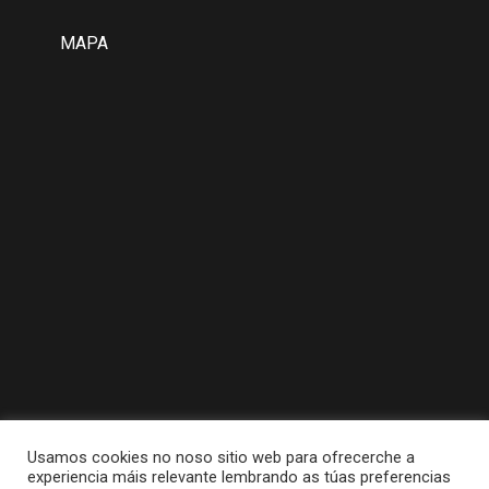
MAPA
Usamos cookies no noso sitio web para ofrecerche a
experiencia máis relevante lembrando as túas preferencias