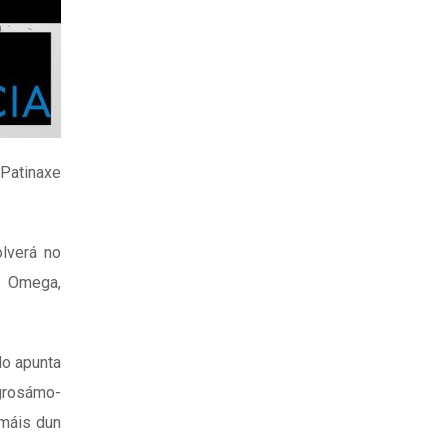
 Patinaxe
lverá no
, Omega,
o apunta
ngrosámo-
 máis dun