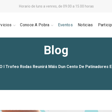
Horario de luns a venres, de 09.00 a 15.00 horas
rvicios
Conoce A Pobra
Eventos
Noticias
Partici
Blog
O I Trofeo Rodas Reunirá Máis Dun Cento De Patinadores 