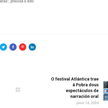
rás”, precisa o edil.
O festival Atlántica trae
á Pobra dous
espectáculos de
narración oral
junio 14, 2024