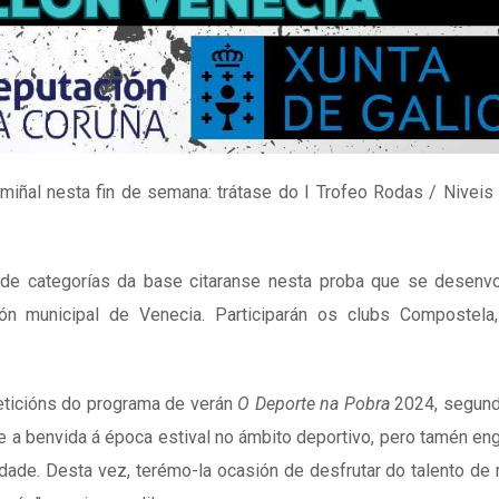
iñal nesta fin de semana: trátase do I Trofeo Rodas / Niveis
de categorías da base citaranse nesta proba que se desenvo
lón municipal de Venecia. Participarán os clubs Compostela
eticións do programa de verán
O Deporte na Pobra
2024, segund
le a benvida á época estival no ámbito deportivo, pero tamén e
idade. Desta vez, terémo-la ocasión de desfrutar do talento de