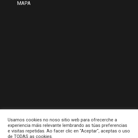
MAPA
Usamos cookies no noso sitio web para ofrecerche a
experiencia máis relevante lembrando as túas preferencias
e visitas repetidas. Ao facer clic en "Aceptar", aceptas o uso
de TODAS as cookies.