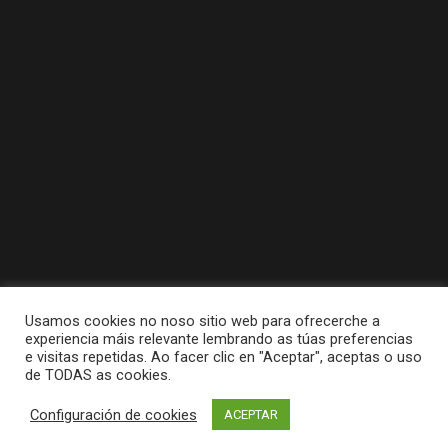
Usamos cookies no noso sitio web para ofrecerche a
experiencia máis relevante lembrando as túas preferencias
e visitas repetidas. Ao facer clic en "Aceptar", aceptas o uso
de TODAS as cookies.
Tódolos dereitos reservados a Concello da
Configuración de cookies
ACEPTAR
Pobra do Caramiñal