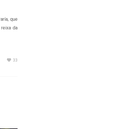
aría, que
 reixa da
33