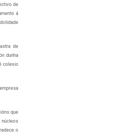
ectivo de
camento á
obilidade
astra de
ión dunha
é colexio
a empresa
cións que
 núcleos
gradece o