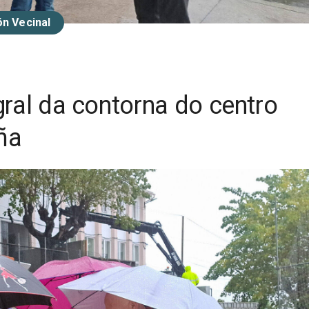
ón Vecinal
gral da contorna do centro
iña