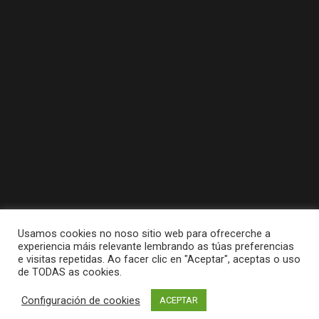
Usamos cookies no noso sitio web para ofrecerche a
experiencia máis relevante lembrando as túas preferencias
e visitas repetidas. Ao facer clic en "Aceptar", aceptas o uso
de TODAS as cookies.
Tódolos dereitos reservados a Concello da
Configuración de cookies
ACEPTAR
Pobra do Caramiñal