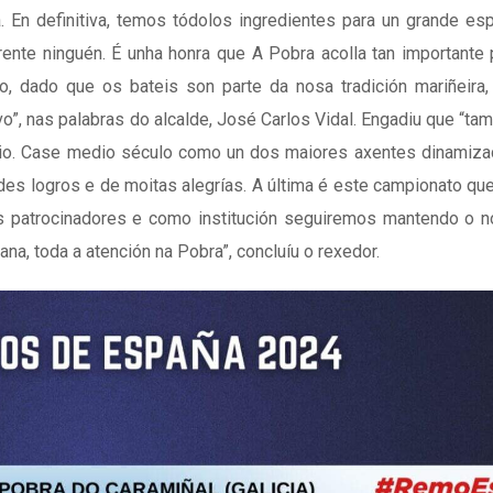
. En definitiva, temos tódolos ingredientes para un grande es
rente ninguén. É unha honra que A Pobra acolla tan importante
ivo, dado que os bateis son parte da nosa tradición mariñeira
o”, nas palabras do alcalde, José Carlos Vidal. Engadiu que “ta
ario. Case medio século como un dos maiores axentes dinamiz
andes logros e de moitas alegrías. A última é este campionato qu
s patrocinadores e como institución seguiremos mantendo o n
na, toda a atención na Pobra”, concluíu o rexedor.