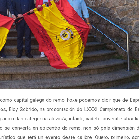
 como capital galega do remo; hoxe podemos dicir que de Esp
tes, Eloy Sobrido, na presentación do LXXXI Campionato de E
pación das categorías alevín/a, infantil, cadete, xuvenil e absolu
o se converta en epicentro do remo; non só pola dimensión d
ístico que terá un evento deste calibre. Quero, primeiro, ag