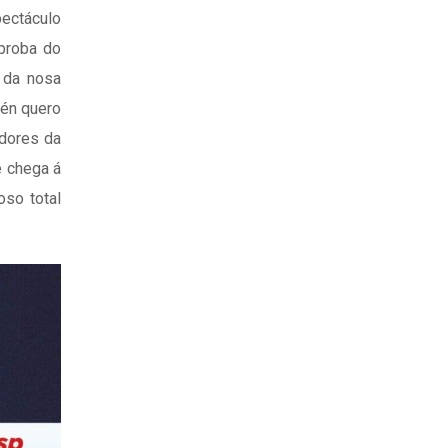
pectáculo
 proba do
, da nosa
mén quero
adores da
e chega á
oso total