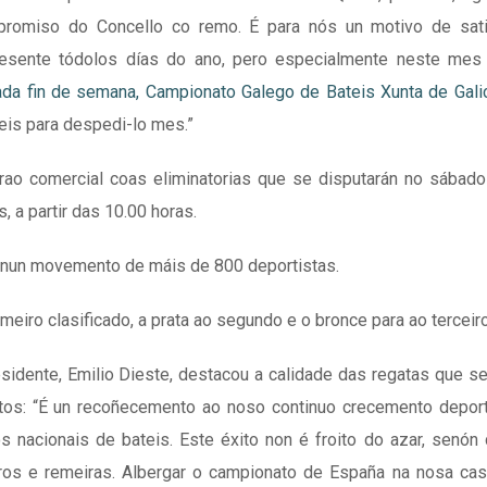
ompromiso do Concello co remo. É para nós un motivo de sati
resente tódolos días do ano, pero especialmente neste mes d
da fin de semana, Campionato Galego de Bateis Xunta de Gali
eis para despedi-lo mes.”
rao comercial coas eliminatorias que se disputarán no sábad
, a partir das 10.00 horas.
ce nun movemento de máis de 800 deportistas.
meiro clasificado, a prata ao segundo e o bronce para ao terceiro
idente, Emilio Dieste, destacou a calidade das regatas que se
os: “É un recoñecemento ao noso continuo crecemento deport
 nacionais de bateis. Este éxito non é froito do azar, senón
iros e remeiras. Albergar o campionato de España na nosa ca