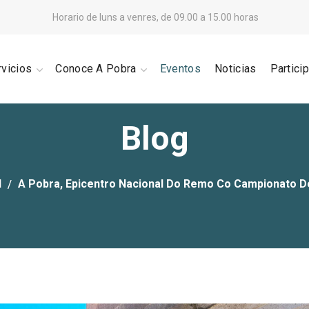
Horario de luns a venres, de 09.00 a 15.00 horas
rvicios
Conoce A Pobra
Eventos
Noticias
Partici
Blog
d
A Pobra, Epicentro Nacional Do Remo Co Campionato D