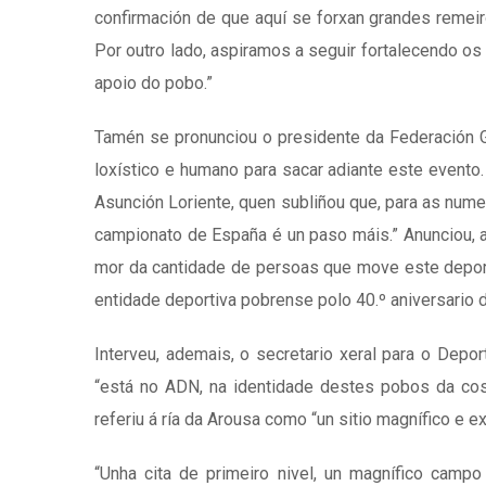
confirmación de que aquí se forxan grandes remeir
Por outro lado, aspiramos a seguir fortalecendo o
apoio do pobo.”
Tamén se pronunciou o presidente da Federación 
loxístico e humano para sacar adiante este event
Asunción Loriente, quen subliñou que, para as num
campionato de España é un paso máis.” Anunciou, a
mor da cantidade de persoas que move este deporte,
entidade deportiva pobrense polo 40.º aniversario 
Interveu, ademais, o secretario xeral para o Dep
“está no ADN, na identidade destes pobos da cost
referiu á ría da Arousa como “un sitio magnífico e e
“Unha cita de primeiro nivel, un magnífico campo