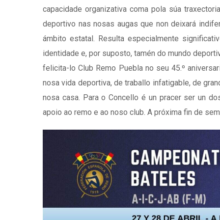
capacidade organizativa coma pola súa traxectoria
deportivo nas nosas augas que non deixará indife
ámbito estatal. Resulta especialmente significat
identidade e, por suposto, tamén do mundo deportiv
felicita-lo Club Remo Puebla no seu 45.º anivers
nosa vida deportiva, de traballo infatigable, de gr
nosa casa. Para o Concello é un pracer ser un do
apoio ao remo e ao noso club. A próxima fin de sema