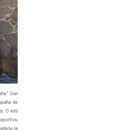
aña.” Con
spaña de
to. O edil
eportiva,
radece-la