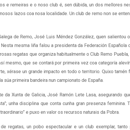
os e remeiras e o noso club é, sen dúbida, un dos mellores nes
s nosos lazos coa nosa localidade. Un club de remo non se ente
Galega de Remo, José Luis Méndez González, quen salientou o
o. Nesta mesma liña falou a presidenta da Federación Española
erosas regatas que organiza habitualmente o Club Remo Puebla, 
sí mesmo, que se contará por primeira vez coa categoría alevín
 xérase un grande impacto en todo o territorio. Quixo tamén fe
da súa primeira bandeira nun campionato de España.
orte da Xunta de Galicia, José Ramón Lete Lasa, asegurando q
a”; unha disciplina que conta cunha gran presenza feminina.
xtraordinario” e puxo en valor os recursos naturais da Pobra.
 de regatas, un pobo espectacular e un club exemplar, tanto