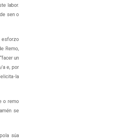
te labor.
nde sen o
 esforzo
 de Remo,
“facer un
/a e, por
licita-la
ue o remo
 Tamén se
 pola súa