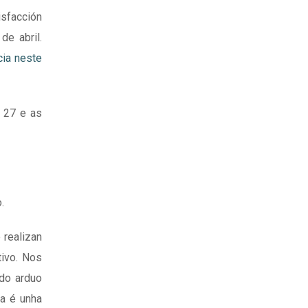
sfacción
e abril.
cia neste
o 27 e as
.
 realizan
ivo. Nos
 do arduo
sa é unha