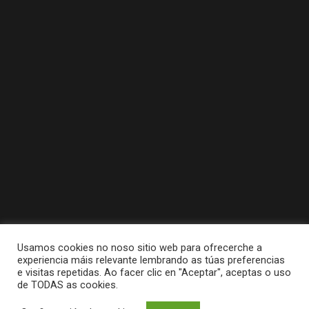
Usamos cookies no noso sitio web para ofrecerche a
experiencia máis relevante lembrando as túas preferencias
e visitas repetidas. Ao facer clic en "Aceptar", aceptas o uso
de TODAS as cookies.
Tódolos dereitos reservados a Concello da