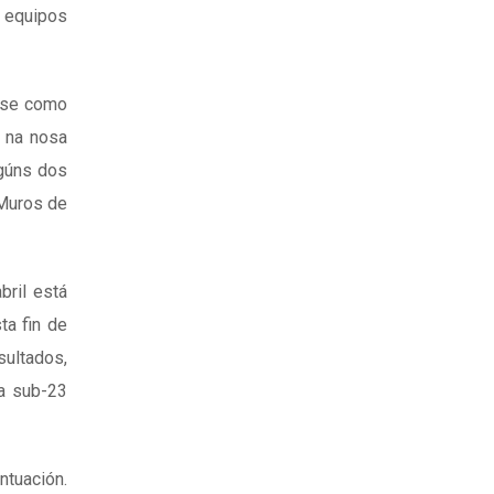
e equipos
xese como
o na nosa
lgúns dos
 Muros de
bril está
ta fin de
sultados,
da sub-23
tuación.