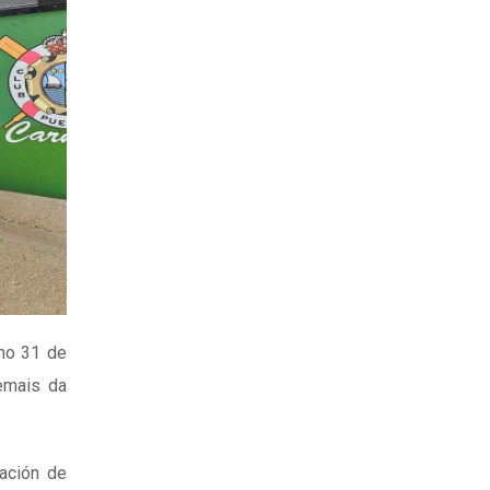
 no 31 de
emais da
pación de