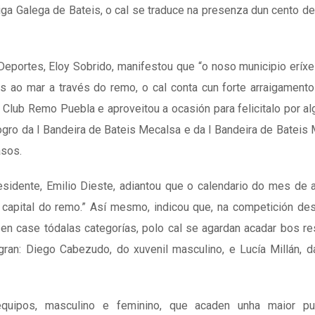
ga Galega de Bateis, o cal se traduce na presenza dun cento d
 Deportes, Eloy Sobrido, manifestou que “o noso municipio erí
as ao mar a través do remo, o cal conta cun forte arraigament
 Club Remo Puebla e aproveitou a ocasión para felicitalo por a
ogro da I Bandeira de Bateis Mecalsa e da I Bandeira de Bateis
asos.
sidente, Emilio Dieste, adiantou que o calendario do mes de a
 capital do remo.” Así mesmo, indicou que, na competición des
n case tódalas categorías, polo cal se agardan acadar bos re
ran: Diego Cabezudo, do xuvenil masculino, e Lucía Millán, 
ipos, masculino e feminino, que acaden unha maior pun