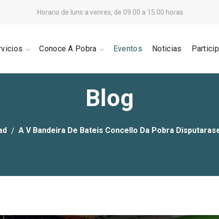
Horario de luns a venres, de 09.00 a 15.00 horas
rvicios
Conoce A Pobra
Eventos
Noticias
Partici
Blog
ad
A V Bandeira De Bateis Concello Da Pobra Disputara