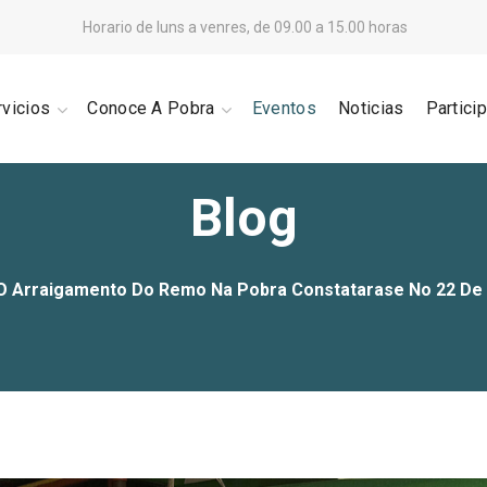
Horario de luns a venres, de 09.00 a 15.00 horas
rvicios
Conoce A Pobra
Eventos
Noticias
Partici
Blog
O Arraigamento Do Remo Na Pobra Constatarase No 22 De X