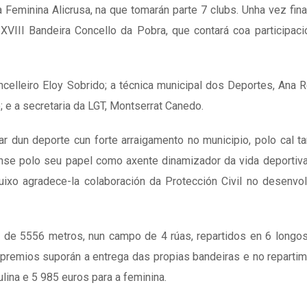
 Feminina Alicrusa, na que tomarán parte 7 clubs. Unha vez fina
 XVIII Bandeira Concello da Pobra, que contará coa participac
celleiro Eloy Sobrido; a técnica municipal dos Deportes, Ana 
 e a secretaria da LGT, Montserrat Canedo.
ar dun deporte cun forte arraigamento no municipio, polo cal t
nse polo seu papel como axente dinamizador da vida deportiv
uixo agradece-la colaboración da Protección Civil no desenv
rá de 5556 metros, nun campo de 4 rúas, repartidos en 6 longo
 premios suporán a entrega das propias bandeiras e no reparti
ulina e 5 985 euros para a feminina.