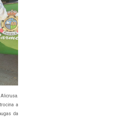
licrusa.
rocina a
augas da