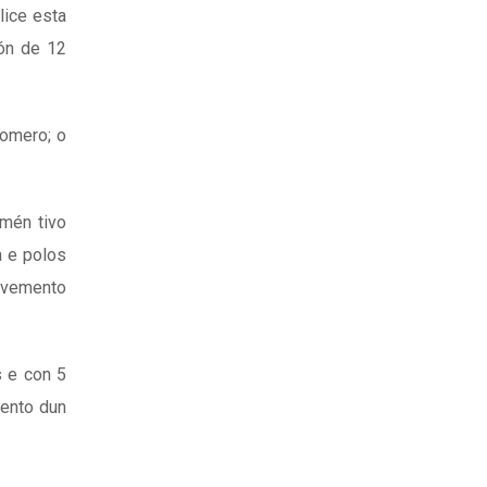
lice esta
ión de 12
Romero; o
amén tivo
a e polos
olvemento
s e con 5
mento dun