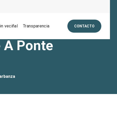
ón veciñal
Transparencia
CONTACTO
e A Ponte
Barbanza