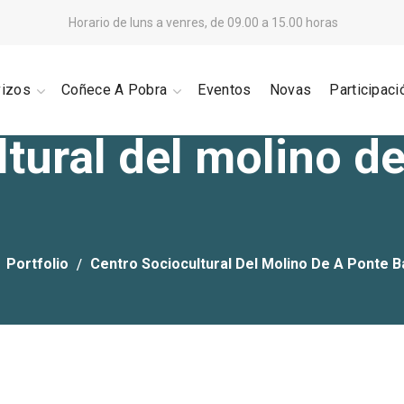
Horario de luns a venres, de 09.00 a 15.00 horas
vizos
Coñece A Pobra
Eventos
Novas
Participaci
ltural del molino d
Portfolio
Centro Sociocultural Del Molino De A Ponte 