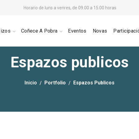
Horario de luns a venres, de 09.00 a 15.00 horas
vizos
Coñece A Pobra
Eventos
Novas
Participaci
Espazos publicos
Inicio
Portfolio
Espazos Publicos