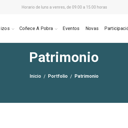
Horario de luns a venres, de 09.00 a 15.00 horas
vizos
Coñece A Pobra
Eventos
Novas
Participaci
Patrimonio
Inicio
Portfolio
Patrimonio