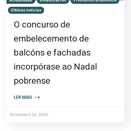
Actualidade
Dinamización
Promoción Económica
Últimas noticias
O concurso de
embelecemento de
balcóns e fachadas
incorpórase ao Nadal
pobrense
LER MÁIS
Novembro 26, 2020