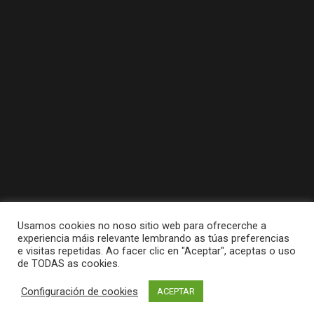
Usamos cookies no noso sitio web para ofrecerche a
experiencia máis relevante lembrando as túas preferencias
e visitas repetidas. Ao facer clic en "Aceptar", aceptas o uso
de TODAS as cookies.
Tódolos dereitos reservados a Concello da
Configuración de cookies
ACEPTAR
Pobra do Caramiñal