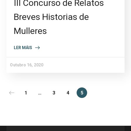
III Concurso de Relatos
Breves Historias de
Mulleres
LER MÁIS
Outubro 16, 2020
1
…
3
4
5