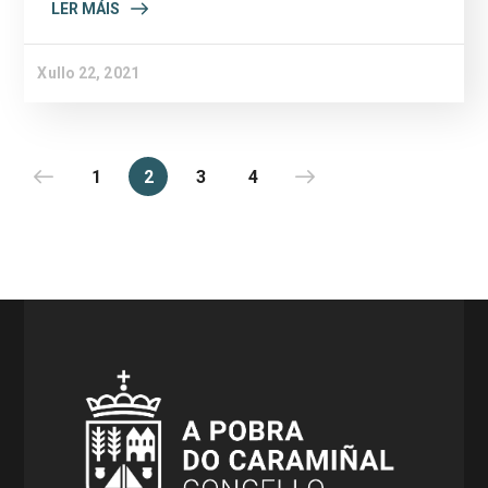
LER MÁIS
Xullo 22, 2021
1
2
3
4