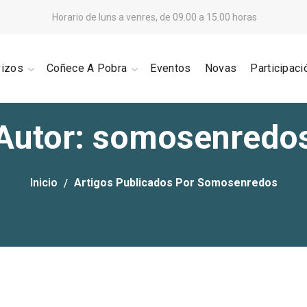
Horario de luns a venres, de 09.00 a 15.00 horas
vizos
Coñece A Pobra
Eventos
Novas
Participaci
Autor: somosenredo
Inicio
Artigos Publicados Por Somosenredos