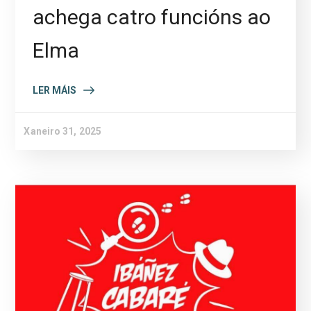
achega catro funcións ao
Elma
LER MÁIS
Xaneiro 31, 2025