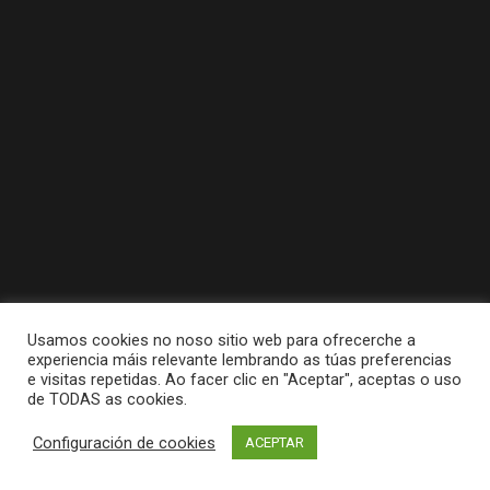
Usamos cookies no noso sitio web para ofrecerche a
experiencia máis relevante lembrando as túas preferencias
e visitas repetidas. Ao facer clic en "Aceptar", aceptas o uso
de TODAS as cookies.
Tódolos dereitos reservados a Concello da
Configuración de cookies
ACEPTAR
Pobra do Caramiñal