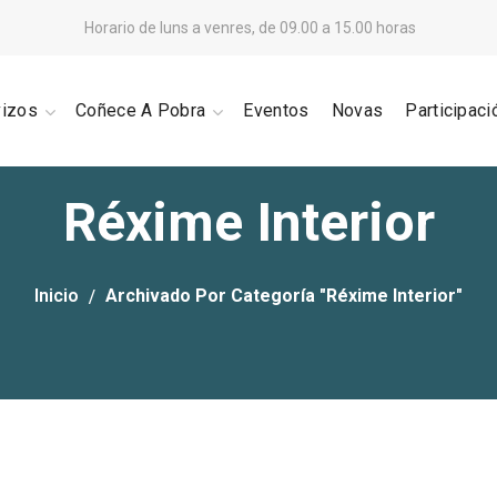
Horario de luns a venres, de 09.00 a 15.00 horas
vizos
Coñece A Pobra
Eventos
Novas
Participaci
Réxime Interior
Inicio
Archivado Por Categoría "Réxime Interior"