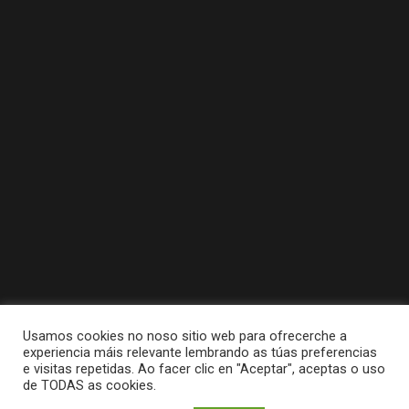
Usamos cookies no noso sitio web para ofrecerche a
experiencia máis relevante lembrando as túas preferencias
e visitas repetidas. Ao facer clic en "Aceptar", aceptas o uso
de TODAS as cookies.
Tódolos dereitos reservados a Concello da