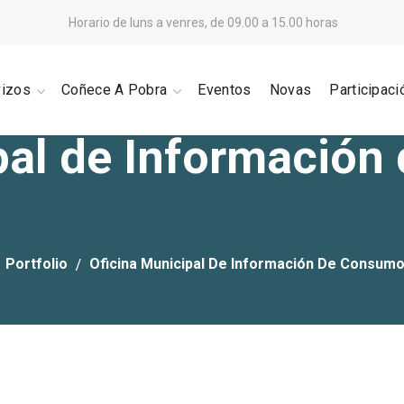
Horario de luns a venres, de 09.00 a 15.00 horas
vizos
Coñece A Pobra
Eventos
Novas
Participaci
pal de Informació
Portfolio
Oficina Municipal De Información De Consum