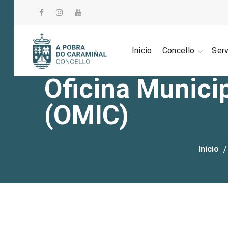
Inicio
Concello
Ser
Oficina Munici
(OMIC)
Inicio