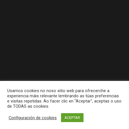
Usamos cookies no noso sitio web para ofrecerche a
experiencia máis relevante lembrando as túas preferencias
e visitas repetidas. Ao facer clic en "Aceptar", aceptas o uso
de TODAS as cookies.
Tódolos dereitos reservados a Concello da
Configuración de cookies
ACEPTAR
Pobra do Caramiñal