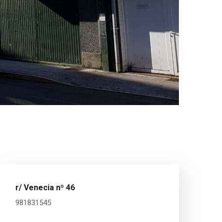
r/ Venecia nº 46
981831545