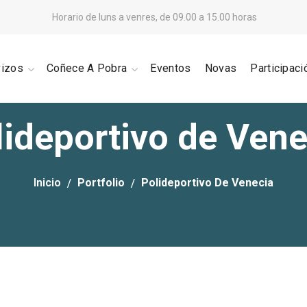
Horario de luns a venres, de 09.00 a 15.00 horas
vizos
Coñece A Pobra
Eventos
Novas
Participaci
lideportivo de Vene
Inicio
Portfolio
Polideportivo De Venecia