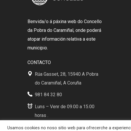
Benvida/o á páxina web do Concello
da Pobra do Caramiñal, onde poderá
atopar información relativa a este
municipio.
CONTACTO
Rúa Gasset, 28, 15940 A Pobra
do Caramiñal, A Coruña
981 84 32 80
Luns – Venr de 09.00 a 15.00
horas .
Usamos cookies no noso sitio web para ofrecerche a experiencia