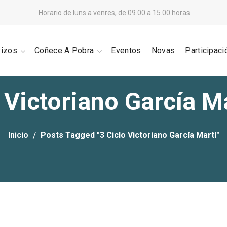
Horario de luns a venres, de 09.00 a 15.00 horas
vizos
Coñece A Pobra
Eventos
Novas
Participaci
 Victoriano García M
Inicio
Posts Tagged "3 Ciclo Victoriano García Martí"