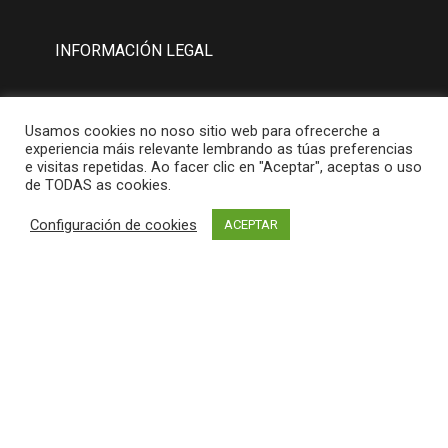
INFORMACIÓN LEGAL
Aviso Legal
Usamos cookies no noso sitio web para ofrecerche a
Política de Privacidad
experiencia máis relevante lembrando as túas preferencias
e visitas repetidas. Ao facer clic en "Aceptar", aceptas o uso
Política de Cookies
de TODAS as cookies.
Configuración de cookies
ACEPTAR
MAPA