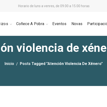
Horario de luns a venres, de 09.00 a 15.00 horas
vizos
Coñece A Pobra
Eventos
Novas
Participaci
ión violencia de xéne
Inicio
Posts Tagged "atención Violencia De Xénero"