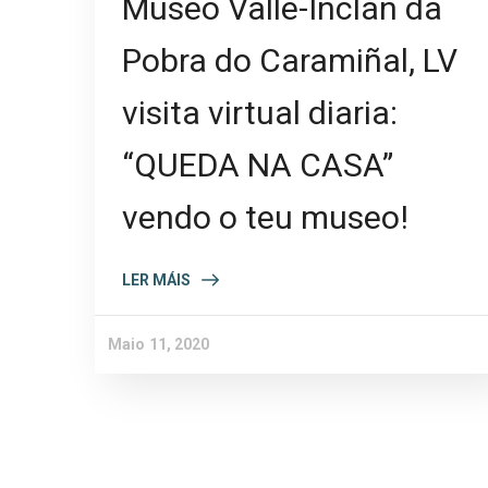
Museo Valle-Inclán da
Pobra do Caramiñal, LV
visita virtual diaria:
“QUEDA NA CASA”
vendo o teu museo!
LER MÁIS
Maio 11, 2020