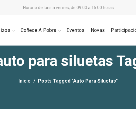
Horario de luns a venres, de 09.00 a 15.00 horas
vizos
Coñece A Pobra
Eventos
Novas
Participaci
auto para siluetas Ta
Inicio
Posts Tagged "auto Para Siluetas"