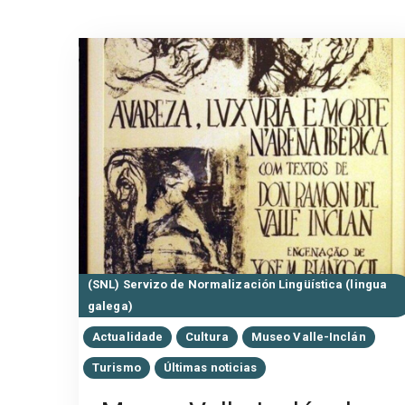
(SNL) Servizo de Normalización Lingüística (lingua
galega)
Actualidade
Cultura
Museo Valle-Inclán
Turismo
Últimas noticias