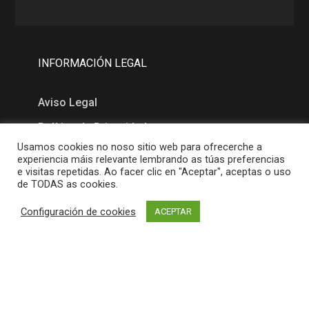
INFORMACIÓN LEGAL
Aviso Legal
Política de Privacidad
Usamos cookies no noso sitio web para ofrecerche a
Política de Cookies
experiencia máis relevante lembrando as túas preferencias
e visitas repetidas. Ao facer clic en "Aceptar", aceptas o uso
de TODAS as cookies.
MAPA
Configuración de cookies
ACEPTAR