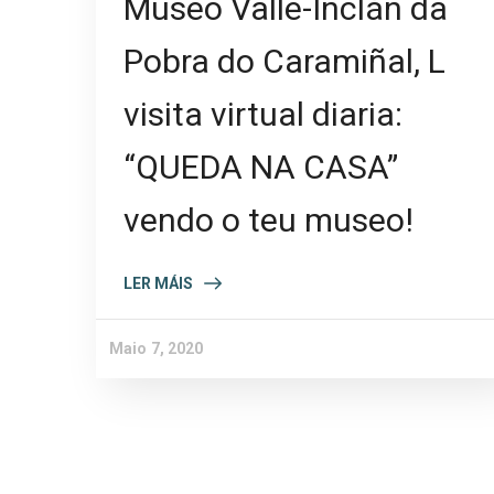
Museo Valle-Inclán da
Pobra do Caramiñal, L
visita virtual diaria:
“QUEDA NA CASA”
vendo o teu museo!
LER MÁIS
Maio 7, 2020