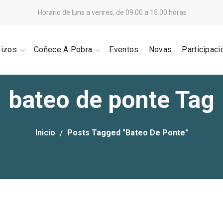
Horario de luns a venres, de 09.00 a 15.00 horas
vizos
Coñece A Pobra
Eventos
Novas
Participaci
bateo de ponte Tag
Inicio
Posts Tagged "bateo De Ponte"