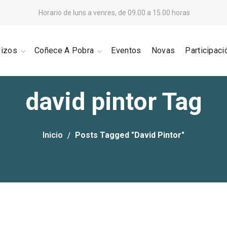
Horario de luns a venres, de 09.00 a 15.00 horas
vizos
Coñece A Pobra
Eventos
Novas
Participaci
david pintor Tag
Inicio
Posts Tagged "david Pintor"