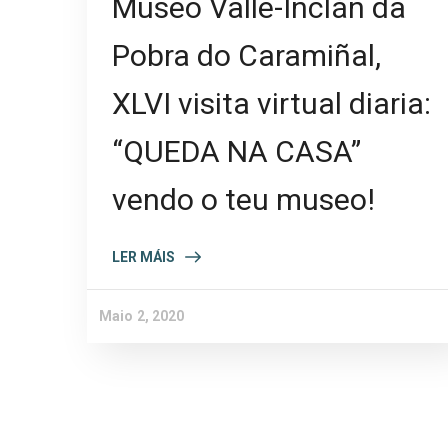
Museo Valle-Inclán da
Pobra do Caramiñal,
XLVI visita virtual diaria:
“QUEDA NA CASA”
vendo o teu museo!
LER MÁIS
Maio 2, 2020