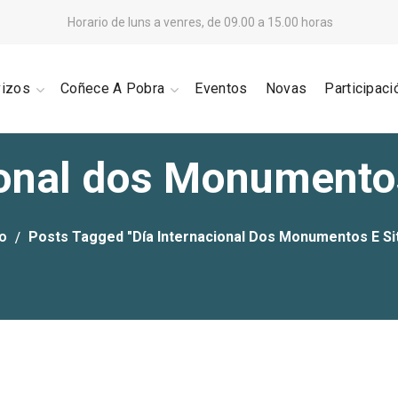
Horario de luns a venres, de 09.00 a 15.00 horas
vizos
Coñece A Pobra
Eventos
Novas
Participaci
ional dos Monumentos
io
Posts Tagged "Día Internacional Dos Monumentos E Sit