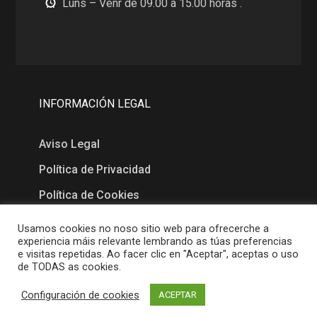
Luns – Venr de 09.00 a 15.00 horas .
INFORMACIÓN LEGAL
Aviso Legal
Política de Privacidad
Política de Cookies
Usamos cookies no noso sitio web para ofrecerche a
MAPA
experiencia máis relevante lembrando as túas preferencias
e visitas repetidas. Ao facer clic en "Aceptar", aceptas o uso
de TODAS as cookies.
Configuración de cookies
ACEPTAR