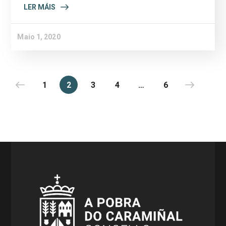
LER MÁIS
Maio 1, 2020
1
2
3
4
…
6