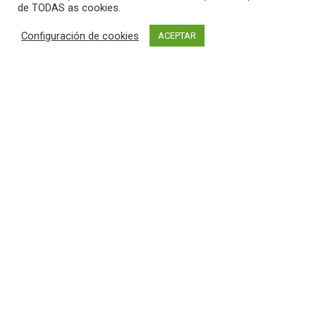
de TODAS as cookies.
Configuración de cookies
ACEPTAR
Tódolos dereitos reservados a Concello da
Pobra do Caramiñal