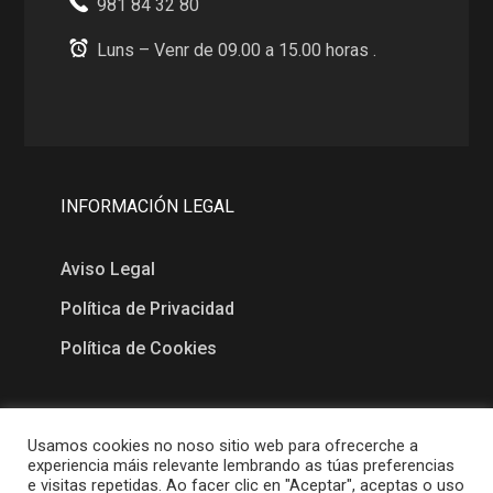
981 84 32 80
Luns – Venr de 09.00 a 15.00 horas .
INFORMACIÓN LEGAL
Aviso Legal
Política de Privacidad
Política de Cookies
MAPA
Usamos cookies no noso sitio web para ofrecerche a
experiencia máis relevante lembrando as túas preferencias
e visitas repetidas. Ao facer clic en "Aceptar", aceptas o uso