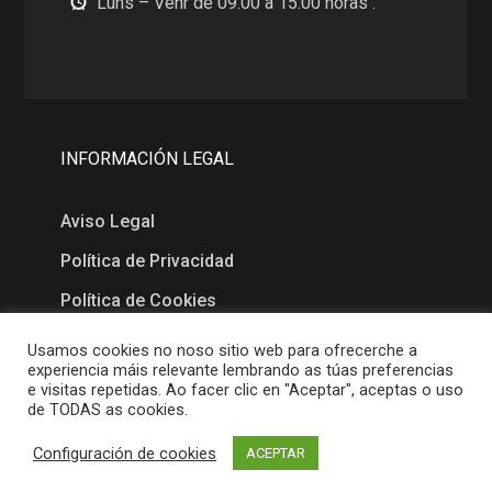
Luns – Venr de 09.00 a 15.00 horas .
INFORMACIÓN LEGAL
Aviso Legal
Política de Privacidad
Política de Cookies
Usamos cookies no noso sitio web para ofrecerche a
MAPA
experiencia máis relevante lembrando as túas preferencias
e visitas repetidas. Ao facer clic en "Aceptar", aceptas o uso
de TODAS as cookies.
Configuración de cookies
ACEPTAR