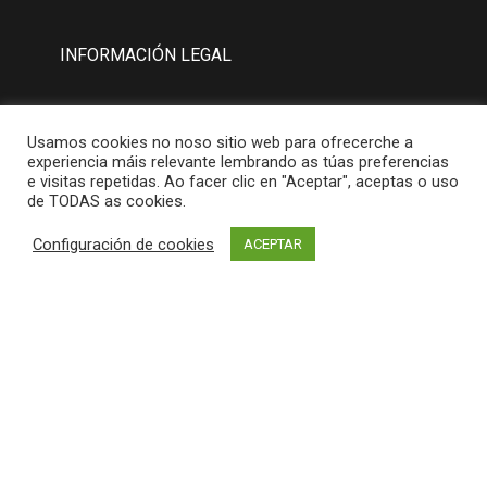
INFORMACIÓN LEGAL
Aviso Legal
Usamos cookies no noso sitio web para ofrecerche a
Política de Privacidad
experiencia máis relevante lembrando as túas preferencias
e visitas repetidas. Ao facer clic en "Aceptar", aceptas o uso
Política de Cookies
de TODAS as cookies.
Configuración de cookies
ACEPTAR
MAPA