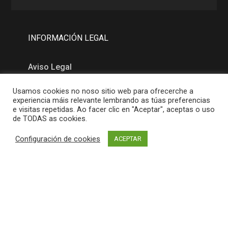
INFORMACIÓN LEGAL
Aviso Legal
Política de Privacidad
Usamos cookies no noso sitio web para ofrecerche a
experiencia máis relevante lembrando as túas preferencias
Política de Cookies
e visitas repetidas. Ao facer clic en "Aceptar", aceptas o uso
de TODAS as cookies.
MAPA
Configuración de cookies
ACEPTAR