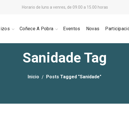
Horario de luns a venres, de 09.00 a 15.00 horas
vizos
Coñece A Pobra
Eventos
Novas
Participaci
Sanidade Tag
Inicio
Posts Tagged "Sanidade"