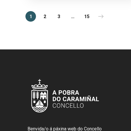
1
2
3
…
15
Benvida/o á páxina web do Concello