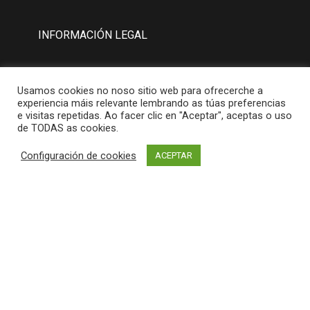
INFORMACIÓN LEGAL
Aviso Legal
Usamos cookies no noso sitio web para ofrecerche a
Política de Privacidad
experiencia máis relevante lembrando as túas preferencias
e visitas repetidas. Ao facer clic en "Aceptar", aceptas o uso
Política de Cookies
de TODAS as cookies.
Configuración de cookies
ACEPTAR
MAPA