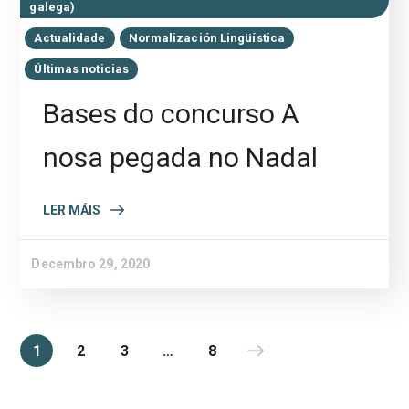
galega)
Actualidade
Normalización Lingüística
Últimas noticias
Bases do concurso A
nosa pegada no Nadal
LER MÁIS
Decembro 29, 2020
1
2
3
…
8