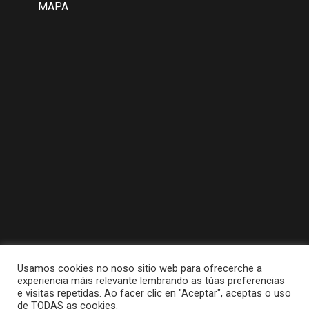
MAPA
Usamos cookies no noso sitio web para ofrecerche a
experiencia máis relevante lembrando as túas preferencias
e visitas repetidas. Ao facer clic en "Aceptar", aceptas o uso
de TODAS as cookies.